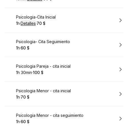
.
Duración
:
.
Precio
:
Reservar
Psicologia-Cita Inicial
1h
·
Detalles
·
70 $
.
Duración
.
:
Precio
:
Reservar
Psicologia- Cita Seguimiento
1h
·
60 $
.
Duración
.
Precio
:
:
Reservar
Psicologia Pareja - cita inicial
1h 30min
·
100 $
.
Duración
.
Precio
:
:
Reservar
Psicologia Menor - cita inicial
1h
·
70 $
.
Duración
.
Precio
:
:
Reservar
Psicologia Menor - cita seguimiento
1h
·
60 $
.
Duración
.
Precio
:
: