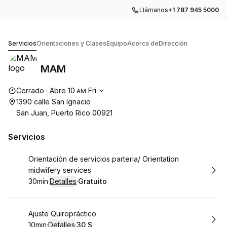
Llámanos
+1 787 945 5000
MAM
Servicios
Orientaciones y Clases
Equipo
Acerca de
Dirección
MAM
Horario de apertura
Cerrado
·
Abre
10
Fri
AM
1390 calle San Ignacio
San Juan, Puerto Rico 00921
Servicios
Reservar
Orientación de servicios parteria/ Orientation
midwifery services
30min
·
Detalles
·
Gratuito
.
Duración
:
.
Precio
:
Reservar
Ajuste Quiropráctico
10min
·
Detalles
·
30 $