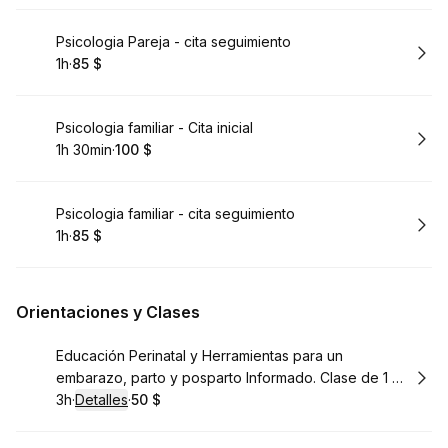
Reservar
Psicologia Pareja - cita seguimiento
1h
·
85 $
.
Duración
.
Precio
:
:
Reservar
Psicologia familiar - Cita inicial
1h 30min
·
100 $
.
Duración
.
Precio
:
:
Reservar
Psicologia familiar - cita seguimiento
1h
·
85 $
.
Duración
.
Precio
:
:
Orientaciones y Clases
Reservar
Educación Perinatal y Herramientas para un
embarazo, parto y posparto Informado. Clase de 1 de
5
3h
·
Detalles
·
50 $
.
Duración
.
:
Precio
: