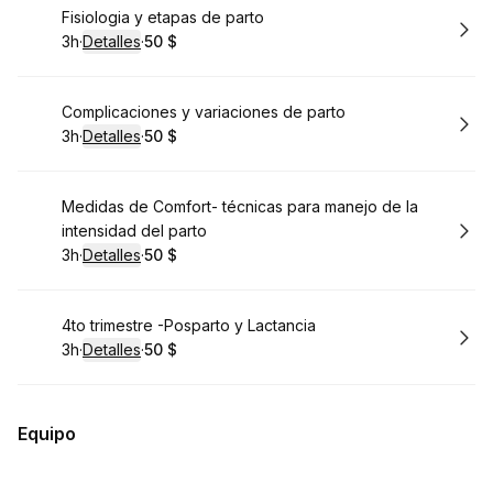
Reservar
Fisiologia y etapas de parto
3h
·
Detalles
·
50 $
.
Duración
.
:
Precio
:
Reservar
Complicaciones y variaciones de parto
3h
·
Detalles
·
50 $
.
Duración
.
:
Precio
:
Reservar
Medidas de Comfort- técnicas para manejo de la
intensidad del parto
3h
·
Detalles
·
50 $
.
Duración
.
:
Precio
:
Reservar
4to trimestre -Posparto y Lactancia
3h
·
Detalles
·
50 $
.
Duración
.
:
Precio
:
Equipo